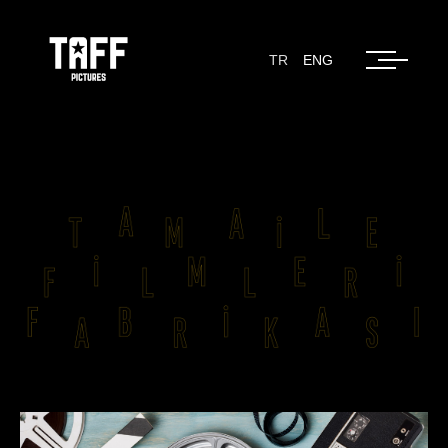
TR
ENG